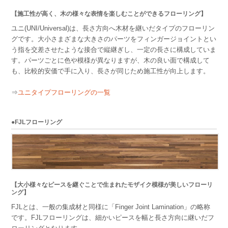
【施工性が高く、木の様々な表情を楽しむことができるフローリング】
ユニ(UNI/Universal)は、長さ方向へ木材を継いだタイプのフローリン
グです。大小さまざまな大きさのパーツをフィンガージョイントとい
う指を交差させたような接合で縦継ぎし、一定の長さに構成していま
す。パーツごとに色や模様が異なりますが、木の良い面で構成して
も、比較的安価で手に入り、長さが同じため施工性が向上します。
⇒
ユニタイプフローリングの一覧
●FJLフローリング
【大小様々なピースを継ぐことで生まれたモザイク模様が美しいフローリ
ング】
FJLとは、一般の集成材と同様に「Finger Joint Lamination」の略称
です。FJLフローリングは、細かいピースを幅と長さ方向に継いだフ