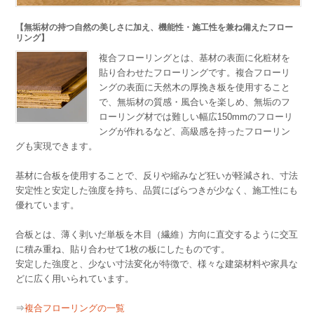
【無垢材の持つ自然の美しさに加え、機能性・施工性を兼ね備えたフロー
リング】
複合フローリングとは、基材の表面に化粧材を
貼り合わせたフローリングです。複合フローリ
ングの表面に天然木の厚挽き板を使用すること
で、無垢材の質感・風合いを楽しめ、無垢のフ
ローリング材では難しい幅広150mmのフローリ
ングが作れるなど、高級感を持ったフローリン
グも実現できます。
基材に合板を使用することで、反りや縮みなど狂いが軽減され、寸法
安定性と安定した強度を持ち、品質にばらつきが少なく、施工性にも
優れています。
合板とは、薄く剥いだ単板を木目（繊維）方向に直交するように交互
に積み重ね、貼り合わせて1枚の板にしたものです。
安定した強度と、少ない寸法変化が特徴で、様々な建築材料や家具な
どに広く用いられています。
⇒
複合フローリングの一覧