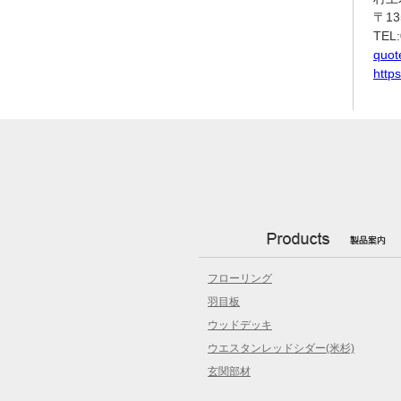
〒1
TE
quot
http
フローリング
羽目板
ウッドデッキ
ウエスタンレッドシダー(米杉)
玄関部材