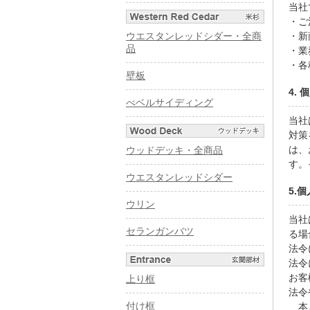
当社
・ご
ウエスタンレッドシダー・全商
・新
品
・業
・各
壁板
4.
べベルサイディング
当社
対策
は、
ウッドデッキ・全商品
す。
ウエスタンレッドシダー
5.
ウリン
当社
セランガンバツ
る場
法令
法令
お客
上り框
法令
付け框
本