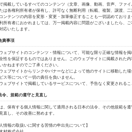
で掲載しているすべてのコンテンツ（文章、画像、動画、音声、ファイ
たは各権利所有者が保有し、許可なく無断利用（転載、複製、譲渡、二
コンテンツの内容を変形・変更・加筆修正することも一切認めておりま
利所有者におかれましては、万一掲載内容に問題がございましたら、ご
対応いたします。
 免責事項
ウェブサイトのコンテンツ・情報について、可能な限り正確な情報を掲
全性を保証するものではありません。このウェブサイトに掲載された内
いかねますのでご了承ください。
ウェブサイトからリンクやバナーなどによって他のサイトに移動した場
ビス等について一切の責任を負いません。
ウェブサイトで掲載しているサービスについて、予告なく変更されるこ
. 法令、規範の遵守と見直し
は、保有する個人情報に関して適用される日本の法令、その他規範を遵
見直し、その改善に努めます。
人情報の取扱いに関する苦情の申出先について】
木材株式会社