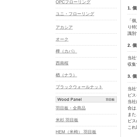
OPCフローリング
1.
ユニ・フローリング
「個
り特
アカシア
識別
オーク
2.
樺（カバ）
当社
西南桜
収集
楢（ナラ）
3.
ブラックウォールナット
当社
ビス
当社
羽目板・全商品
合は
また
米杉 羽目板
ビス
これ
HEM（米栂） 羽目板