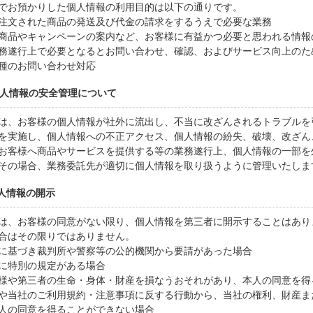
でお預かりした個人情報の利用目的は以下の通りです。
注文された商品の発送及び代金の請求をするうえで必要な業務
商品やキャンペーンの案内など、お客様に有益かつ必要と思われる情報
務遂行上で必要となるとお問い合わせ、確認、およびサービス向上のた
種のお問い合わせ対応
 個人情報の安全管理について
は、お客様の個人情報が社外に流出し、不当に改ざんされるトラブルを
を実施し、個人情報への不正アクセス、個人情報の紛失、破壊、改ざん
お客様へ商品やサービスを提供する等の業務遂行上、個人情報の一部を
その場合、業務委託先が適切に個人情報を取り扱うように管理いたしま
個人情報の開示
は、お客様の同意がない限り、個人情報を第三者に開示することはあり
合はその限りではありません。
に基づき裁判所や警察等の公的機関から要請があった場合
に特別の規定がある場合
様や第三者の生命・身体・財産を損なうおそれがあり、本人の同意を得
や当社のご利用規約・注意事項に反する行動から、当社の権利、財産ま
人の同意を得ることができない場合