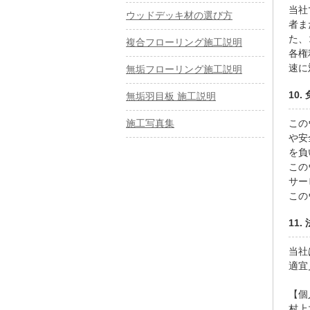
当社
ウッドデッキ材の選び方
者ま
た、
複合フローリング施工説明
各権
速に
無垢フローリング施工説明
10.
無垢羽目板 施工説明
施工写真集
この
や安
を負
この
サー
この
11
当社
適宜
【個
村上