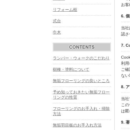
お客
リフォーム框
6.
式台
当社
巾木
認さ
7. 
Co
ランバー・ウォークのこだわり
利用
樹種・塗料について
ご確
ない
無垢フローリングの良いところ
8.
予め知っておきたい無垢フロー
リングの性質
当社
この
フローリングのお手入れ・掃除
は匿
方法
9.
無垢羽目板のお手入れ方法