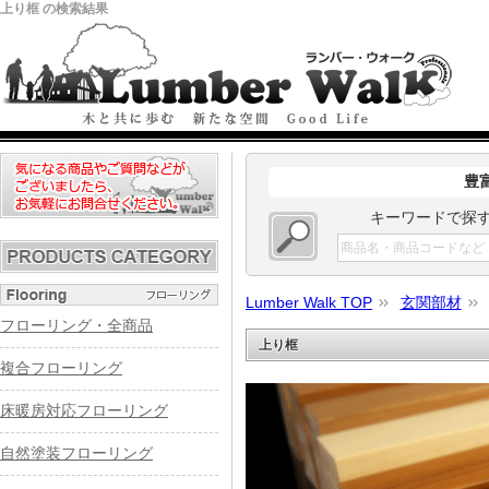
上り框 の検索結果
豊
キーワードで探
Lumber Walk TOP
玄関部材
フローリング・全商品
上り框
複合フローリング
床暖房対応フローリング
自然塗装フローリング