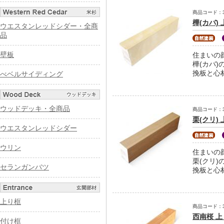
商品コード：31-
樺(カバ)
ウエスタンレッドシダー・全商
品
壁板
住まいの
樺(カバ
挽板と心
べベルサイディング
ウッドデッキ・全商品
商品コード：31-
栗(クリ)
ウエスタンレッドシダー
ウリン
住まいの
栗(クリ
セランガンバツ
挽板と心
上り框
商品コード：31-
西南桜 上
付け框