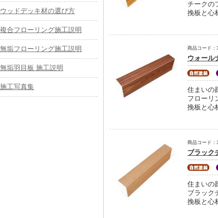
チークの
ウッドデッキ材の選び方
挽板と心
複合フローリング施工説明
無垢フローリング施工説明
商品コード：31-
ウォールナ
無垢羽目板 施工説明
施工写真集
住まいの
フローリ
挽板と心
商品コード：31-
ブラックチ
住まいの
ブラック
挽板と心