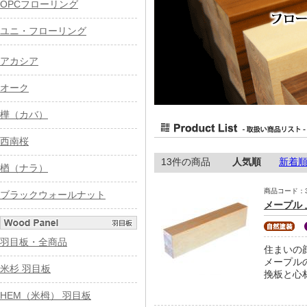
OPCフローリング
ユニ・フローリング
アカシア
オーク
樺（カバ）
西南桜
13件の商品
人気順
新着
楢（ナラ）
商品コード：31-
ブラックウォールナット
メープル 
羽目板・全商品
住まいの
メープル
米杉 羽目板
挽板と心
HEM（米栂） 羽目板