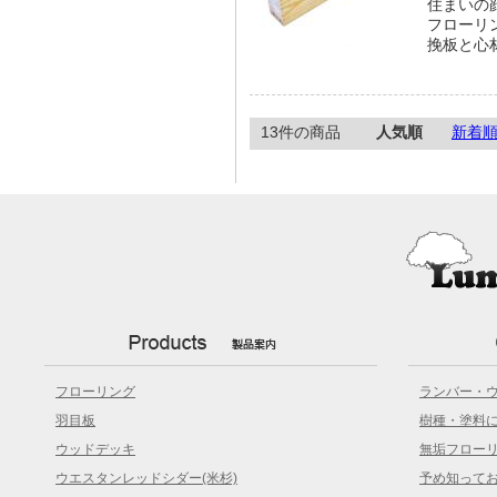
住まいの
フローリ
挽板と心
13件の商品
人気順
新着
フローリング
ランバー・
羽目板
樹種・塗料
ウッドデッキ
無垢フロー
ウエスタンレッドシダー(米杉)
予め知って