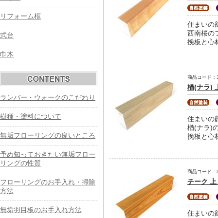
リフォーム框
住まいの
西南桜の
式台
挽板と心
巾木
商品コード：31-
楢(ナラ)
ランバー・ウォークのこだわり
樹種・塗料について
住まいの
楢(ナラ
無垢フローリングの良いところ
挽板と心
予め知っておきたい無垢フロー
リングの性質
商品コード：31-
チーク 上
フローリングのお手入れ・掃除
方法
無垢羽目板のお手入れ方法
住まいの