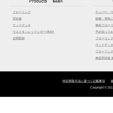
フローリング
ランバー・
羽目板
樹種・塗料
ウッドデッキ
無垢フロー
ウエスタンレッドシダー(米杉)
予め知って
玄関部材
フローリン
ウッドデッ
フローリン
無垢羽目板 
特定商取引法に基づく記載事項
Copyright © 2013