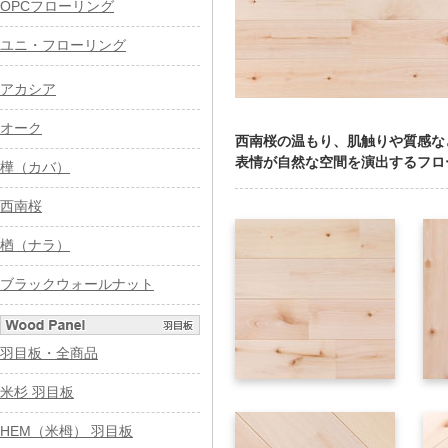
OPCフローリング
ユニ・フローリング
アカシア
オーク
西南桜の温もり、肌触りや質感な
表情が自然な空間を演出するフロ
樺（カバ）
西南桜
楢（ナラ）
ブラックウォールナット
羽目板・全商品
米杉 羽目板
HEM（米栂） 羽目板