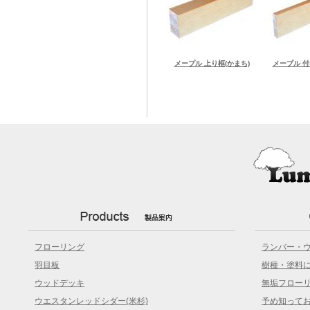
メープル 上り框(かまち)
メープル 付
フローリング
ランバー・
羽目板
樹種・塗料
ウッドデッキ
無垢フロー
ウエスタンレッドシダー(米杉)
予め知って