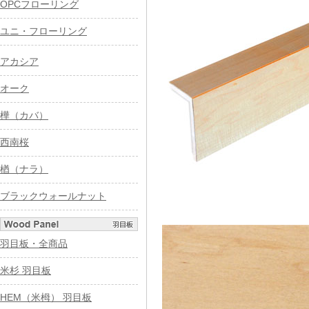
OPCフローリング
ユニ・フローリング
アカシア
オーク
樺（カバ）
西南桜
楢（ナラ）
ブラックウォールナット
羽目板・全商品
米杉 羽目板
HEM（米栂） 羽目板