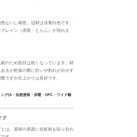
褐色ないし褐色、辺材は淡黄白色です。
ーグレイン（虎斑・とらふ）が現れま
孔材のため肌目は粗くなっています。材
はあるが乾燥の際に狂いや割れが出やす
困難ですが仕上がりは良好です。
リング(A・自然塗装・床暖・OPC・ワイド幅
イプ
グとは、基材の表面に化粧材を貼り合わ
グです。