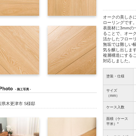
オークの美しさ
ローリングです
表面材に3mmの
ることで、オー
活かしたフロー
無垢では難しい幅
気を醸し出しま
複層構造にする
対応しました。
塗装・仕様
サイズ
（mm）
葉県木更津市 S様邸
ケース入数
面積（ケース
平米）*