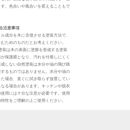
ます。色合いや風合いを変えることもで
る注意事項
イル成分を木に含侵させる塗装方法で、
しむためのものだとお考えください。
）塗装は木の表面に塗膜を形成する塗装
膜が保護膜となり、汚れを付着しにくく
形成しない自然塗装は水分や油の飛び跳
護するものではありません。水分や油の
した場合、直ぐに拭き取らず放置してい
になる場合があります。キッチンや脱衣
の使用には十分な注意が必要です。使用
の特性をご理解の上ご使用ください。