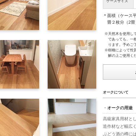
ケースサイズ
＊面積（ケース
畳２枚分（2畳）
※天然木を使用し
であっても、一
ります。予めご
※樹種によって性
解の上ご使用く
オークについて
・
オークの用途
高級家具用材と
造作材など幅広
ぶどう酒の樽に