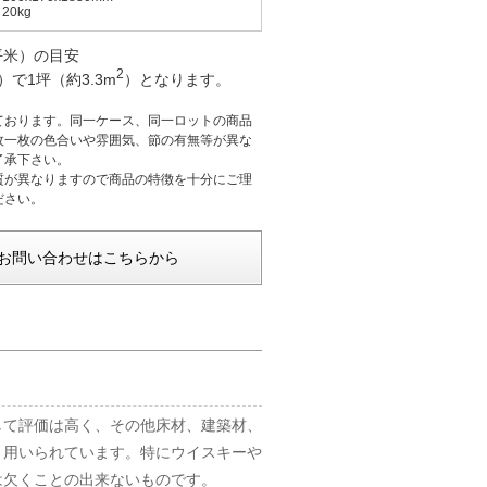
20kg
平米）の目安
2
で1坪（約3.3m
）となります。
ております。同一ケース、同一ロットの商品
枚一枚の色合いや雰囲気、節の有無等が異な
了承下さい。
質が異なりますので商品の特徴を十分にご理
ださい。
お問い合わせはこちらから
して評価は高く、その他床材、建築材、
く用いられています。特にウイスキーや
は欠くことの出来ないものです。