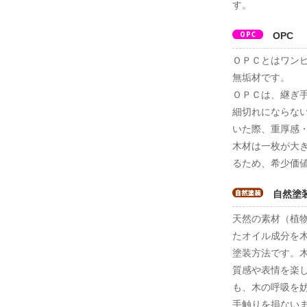
す。
OPC
ＯＰＣとはワンピー
無垢材です。
ＯＰＣは、継ぎ
細切れにならな
いた際、重厚感
木材は一枚が大
るため、希少価
自然塗
天然の素材（植
たオイル成分を
塗装方法です。
質感や表情を楽
も、木の呼吸を
手触りを損ない