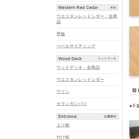
ウエスタンレッドシダー・全商
品
壁板
べベルサイディング
ウッドデッキ・全商品
ウエスタンレッドシダー
ウリン
セランガンバツ
●千
上り框
付け框