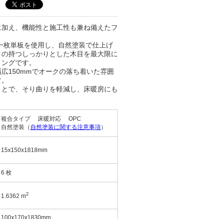
に加え、機能性と施工性も兼ね備えたフ
。
一枚単板を使用し、自然塗装で仕上げ
クの持つしっかりとした木目を最大限に
リングです。
広150mmでオークの落ち着いた雰囲
す。
ことで、そり曲りを軽減し、床暖房にも
複合タイプ
床暖対応
OPC
自然塗装（
自然塗装に関する注意事項
）
15x150x1818mm
6 枚
2
1.6362 m
100x170x1830mm