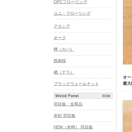
OPCフローリング
ユニ・フローリング
アカシア
オーク
樺（カバ）
西南桜
楢（ナラ）
オー
最大
ブラックウォールナット
羽目板・全商品
米杉 羽目板
HEM（米栂） 羽目板