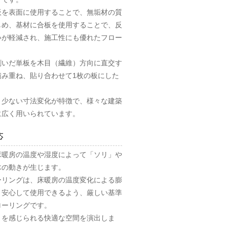
板を表面に使用することで、無垢材の質
しめ、基材に合板を使用することで、反
いが軽減され、施工性にも優れたフロー
剥いだ単板を木目（繊維）方向に直交す
積み重ね、貼り合わせて1枚の板にした
、少ない寸法変化が特徴で、様々な建築
に広く用いられています。
応
床暖房の温度や湿度によって「ソリ」や
木の動きが生じます。
ーリングは、床暖房の温度変化による膨
、安心して使用できるよう、厳しい基準
ローリングです。
さを感じられる快適な空間を演出しま