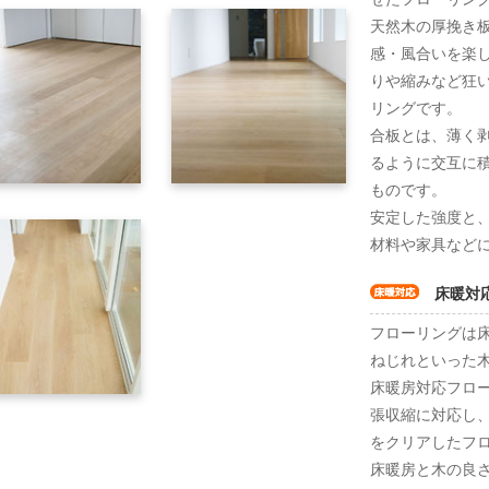
天然木の厚挽き
感・風合いを楽
りや縮みなど狂
リングです。
合板とは、薄く
るように交互に
ものです。
安定した強度と
材料や家具など
床暖対
フローリングは
ねじれといった
床暖房対応フロ
張収縮に対応し
をクリアしたフ
床暖房と木の良