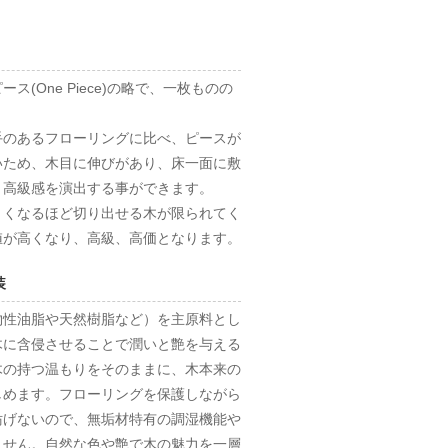
ス(One Piece)の略で、一枚ものの
手のあるフローリングに比べ、ピースが
いため、木目に伸びがあり、床一面に敷
・高級感を演出する事ができます。
きくなるほど切り出せる木が限られてく
値が高くなり、高級、高価となります。
装
物性油脂や天然樹脂など）を主原料とし
木に含侵させることで潤いと艶を与える
木の持つ温もりをそのままに、木本来の
しめます。フローリングを保護しながら
妨げないので、無垢材特有の調湿機能や
ません。自然な色や艶で木の魅力を一層