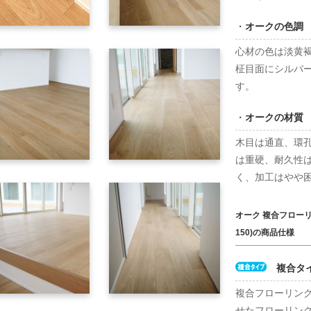
・
オークの色調
心材の色は淡黄
柾目面にシルバ
す。
・
オークの材質
木目は通直、環
は重硬、耐久性
く、加工はやや
オーク 複合フロー
150)の商品仕様
複合タ
複合フローリン
せたフローリン