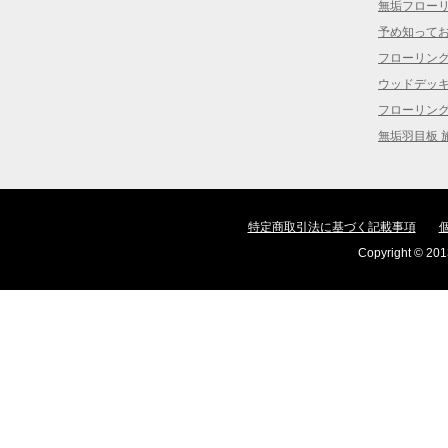
無垢フロー
予め知って
フローリン
ウッドデッ
フローリン
無垢羽目板 
特定商取引法に基づく記載事項
Copyright © 2013