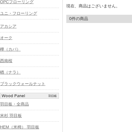
OPCフローリング
現在、商品はございません。
ユニ・フローリング
0件の商品
アカシア
オーク
樺（カバ）
西南桜
楢（ナラ）
ブラックウォールナット
羽目板・全商品
米杉 羽目板
HEM（米栂） 羽目板