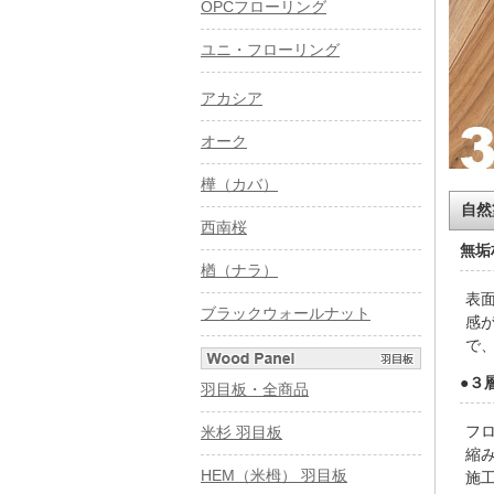
OPCフローリング
ユニ・フローリング
アカシア
オーク
樺（カバ）
自然
西南桜
無垢
楢（ナラ）
表
ブラックウォールナット
感
で
●３
羽目板・全商品
フ
米杉 羽目板
縮
HEM（米栂） 羽目板
施