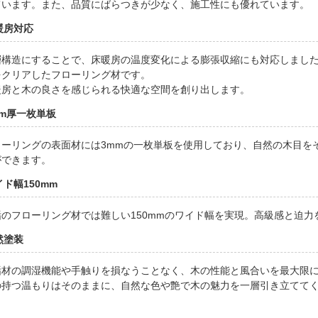
ています。また、品質にばらつきが少なく、施工性にも優れています。
暖房対応
層構造にすることで、床暖房の温度変化による膨張収縮にも対応しまし
をクリアしたフローリング材です。
暖房と木の良さを感じられる快適な空間を創り出します。
mm厚一枚単板
ローリングの表面材には3mmの一枚単板を使用しており、自然の木目を
ができます。
イド幅150mm
垢のフローリング材では難しい150mmのワイド幅を実現。高級感と迫力
然塗装
垢材の調湿機能や手触りを損なうことなく、木の性能と風合いを最大限
の持つ温もりはそのままに、自然な色や艶で木の魅力を一層引き立てて