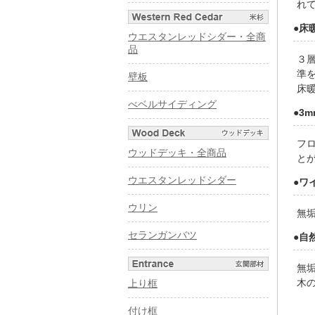
れ
●床
ウエスタンレッドシダー・全商
品
３
準
壁板
床
べベルサイディング
●3
フ
ウッドデッキ・全商品
と
ウエスタンレッドシダー
●ワ
ウリン
無
セランガンバツ
●自
無
木
上り框
付け框