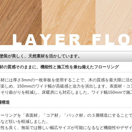
塗装が美しく、天然素材を活かしています。
材の質感そのままに、機能性と施工性を兼ね備えたフローリング
面材には厚さ3mmの一枚単板を使用することで、木の質感を最大限に活
が楽しめ、150mmのワイド幅が高級感と迫力を演出します。表面材・コ
、そり曲がりを軽減し、床暖房にも対応しました。ワイド幅150mmで
層構造
ローリングを「表面材」「コア材」「バック材」の３層構造にすること
みなど狂いを軽減しました。
工性も良く、無垢では難しい幅広サイズが可能になるなど機能性やデザ