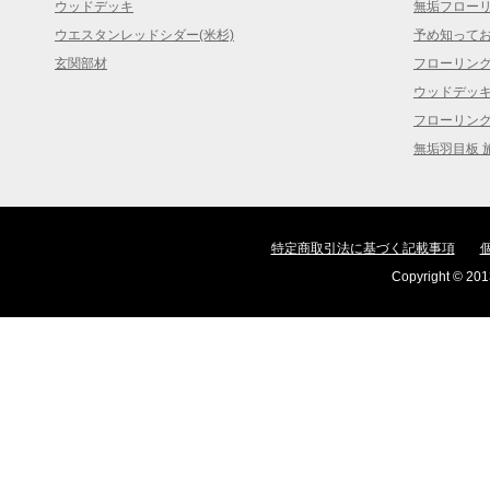
ウッドデッキ
無垢フロー
ウエスタンレッドシダー(米杉)
予め知って
玄関部材
フローリン
ウッドデッ
フローリン
無垢羽目板 
特定商取引法に基づく記載事項
Copyright © 2013