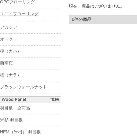
OPCフローリング
現在、商品はございません。
ユニ・フローリング
0件の商品
アカシア
オーク
樺（カバ）
西南桜
楢（ナラ）
ブラックウォールナット
羽目板・全商品
米杉 羽目板
HEM（米栂） 羽目板