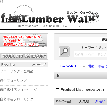
杉
豊
キーワードで探
Lumber Walk TOP
樹種・塗装
フローリング・全商品
杉
複合フローリング
床暖房対応フローリング
自然塗装フローリング
0件の商品
人気順
新着順