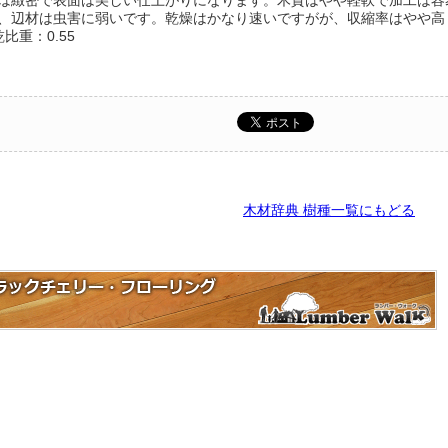
は緻密で表面は美しい仕上がりになります。木質はやや軽軟で加工は容
、辺材は虫害に弱いです。乾燥はかなり速いですがが、収縮率はやや高
乾比重：0.55
木材辞典 樹種一覧にもどる