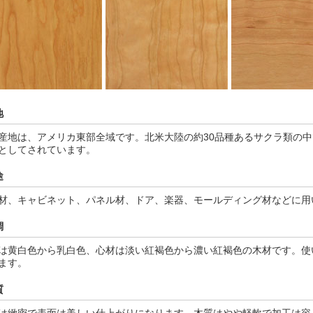
地
産地は、アメリカ東部全域です。北米大陸の約30品種あるサクラ類の
としてされています。
途
材、キャビネット、パネル材、ドア、楽器、モールディング材などに用
調
は黄白色から乳白色、心材は淡い紅褐色から濃い紅褐色の木材です。使
ます。
質