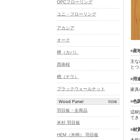
OPCフローリング
ユニ・フローリング
アカシア
オーク
■
産
樺（カバ）
主な
西南桜
とつ
楢（ナラ）
■
用
ブラックウォールナット
家具
■
色
羽目板・全商品
辺材
てき
米杉 羽目板
■
材
HEM（米栂） 羽目板