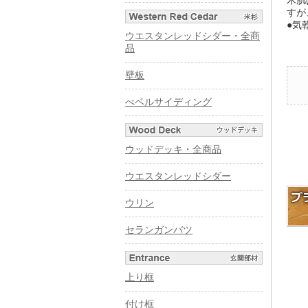
木肌
すが
●気
ウエスタンレッドシダー・全商
品
壁板
べベルサイディング
ウッドデッキ・全商品
ウエスタンレッドシダー
ウリン
セランガンバツ
上り框
付け框