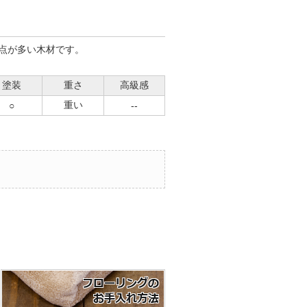
点が多い木材です。
塗装
重さ
高級感
重い
○
--