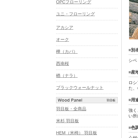
OPCフローリング
ユニ・フローリング
アカシア
オーク
■
別
樺（カバ）
シベ
西南桜
■
産
楢（ナラ）
ロシ
ブラックウォールナット
た、
■
用
羽目板・全商品
強く
い所
米杉 羽目板
■
色
HEM（米栂） 羽目板