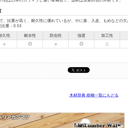
の色は日本のカラマツと違い黄褐色で、辺材は淡黄白色の木材です。
質
で、比重が高く、耐久性に優れているが、やに壷、入皮、もめなどの欠
乾比重：0.53
耐久性
耐水性
防虫性
強度
加工性
◎
◎
△
○
○
木材辞典 樹種一覧にもどる