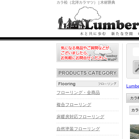
カラ松（北洋カラマツ） | 木材辞典
Lumbe
フローリング・全商品
カラ
複合フローリング
カラ
床暖房対応フローリング
自然塗装フローリング