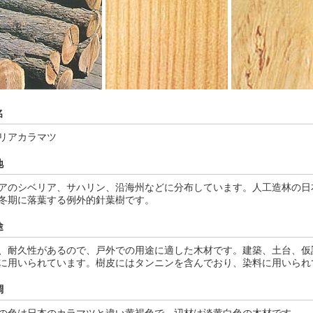
名
リアカラマツ
地
アのシベリア、サハリン、沿海州などに分布しています。人工造林の日
冬期に落葉する例外的針葉樹です。
途
、耐久性があるので、戸外での用途に適した木材です。建築、土台、仮
に用いられています。樹皮にはタンニンを含んでおり、染料に用いられ
調