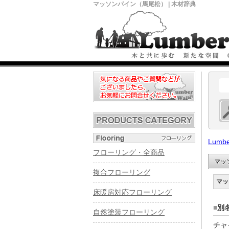
マッソンパイン（馬尾松） | 木材辞典
Lumbe
フローリング・全商品
マッ
複合フローリング
マッ
床暖房対応フローリング
■
別
自然塗装フローリング
チャ