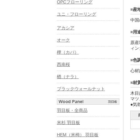
OPCフローリング
■
産
ユニ・フローリング
中国
アカシア
■
用
オーク
原産
ィン
樺（カバ）
■
色
西南桜
心材
楢（ナラ）
■
材
ブラックウォールナット
木目
マツ
●気
羽目板・全商品
米杉 羽目板
HEM（米栂） 羽目板