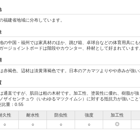
地
の福建省地域に分布しています。
途
地の中国・福州では家具材のほか、跳び箱、卓球台などの体育用具にも
ガージョイントボードは階段やカウンター、枠材として好まれています
調
は赤褐色、辺材は淡黄薄褐色です。日本のアカマツよりやや赤みが強い
質
は通直ですが、肌目は粗の木材です。加工性、塗装性に優れ、樹脂が強
ノザイセンチュウ（いわゆるマツクイムシ）に対する抵抗力が強いこと
乾比重：0.55
耐久性
耐水性
防虫性
強度
加工性
◎
○
○
○
○