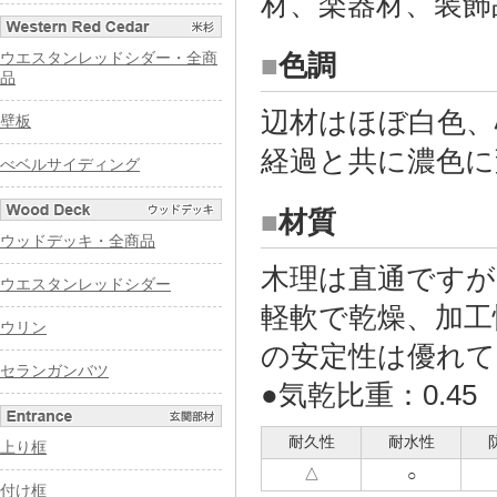
材、楽器材、装飾
ウエスタンレッドシダー・全商
■
色調
品
辺材はほぼ白色、
壁板
経過と共に濃色に
べベルサイディング
■
材質
ウッドデッキ・全商品
木理は直通ですが
ウエスタンレッドシダー
軽軟で乾燥、加工
ウリン
の安定性は優れて
セランガンバツ
●気乾比重：0.45
耐久性
耐水性
上り框
△
○
付け框