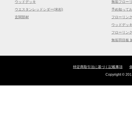
ウッドデッキ
無垢フロー
ウエスタンレッドシダー(米杉)
予め知って
玄関部材
フローリン
ウッドデッ
フローリン
無垢羽目板 
特定商取引法に基づく記載事項
Copyright © 2013