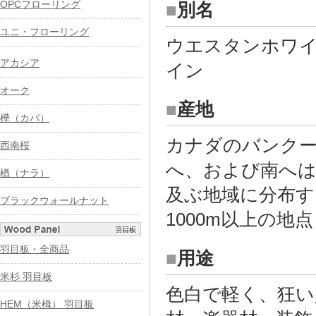
OPCフローリング
■
別名
ユニ・フローリング
ウエスタンホワ
アカシア
イン
オーク
■
産地
樺（カバ）
カナダのバンク
西南桜
へ、および南へ
楢（ナラ）
及ぶ地域に分布す
ブラックウォールナット
1000m以上の
羽目板・全商品
■
用途
米杉 羽目板
色白で軽く、狂い
HEM（米栂） 羽目板