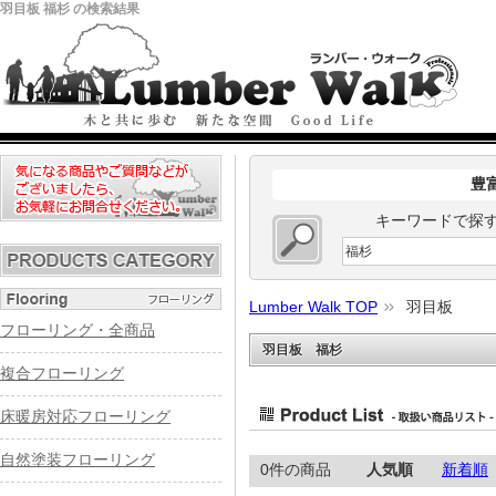
羽目板 福杉 の検索結果
豊
キーワードで探
Lumber Walk TOP
羽目板
フローリング・全商品
羽目板 福杉
複合フローリング
床暖房対応フローリング
自然塗装フローリング
0件の商品
人気順
新着順