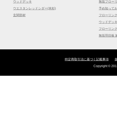
ウッドデッキ
無垢フロー
ウエスタンレッドシダー(米杉)
予め知って
玄関部材
フローリン
ウッドデッ
フローリン
無垢羽目板 
特定商取引法に基づく記載事項
Copyright © 2013