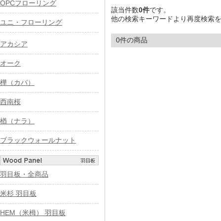
OPCフローリング
該当件数
0件
です。
他の検索キーワードより再度検索
ユニ・フローリング
0件の商品
アカシア
オーク
樺（カバ）
西南桜
楢（ナラ）
ブラックウォールナット
羽目板・全商品
米杉 羽目板
HEM（米栂） 羽目板