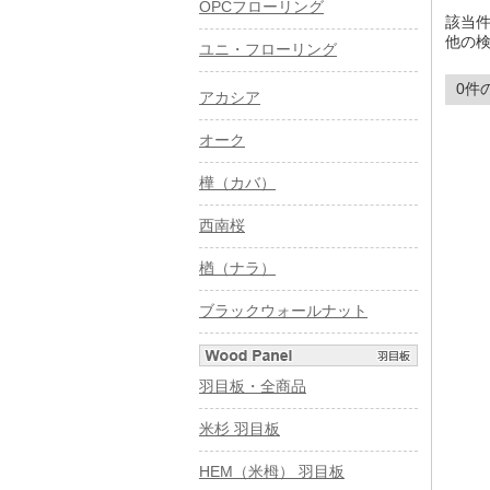
OPCフローリング
該当
他の
ユニ・フローリング
0件
アカシア
オーク
樺（カバ）
西南桜
楢（ナラ）
ブラックウォールナット
羽目板・全商品
米杉 羽目板
HEM（米栂） 羽目板