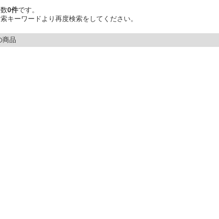
件数
0件
です。
検索キーワードより再度検索をしてください。
の商品