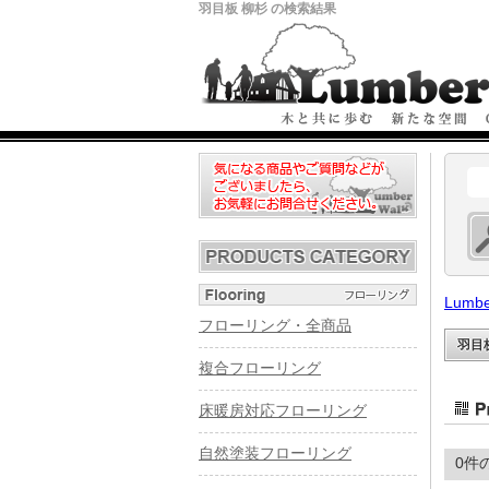
羽目板 柳杉 の検索結果
Lumbe
フローリング・全商品
羽目
複合フローリング
床暖房対応フローリング
自然塗装フローリング
0