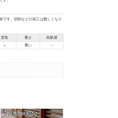
です。
材です。切削などの加工は難しくなり
塗装
重さ
高級感
重い
○
--