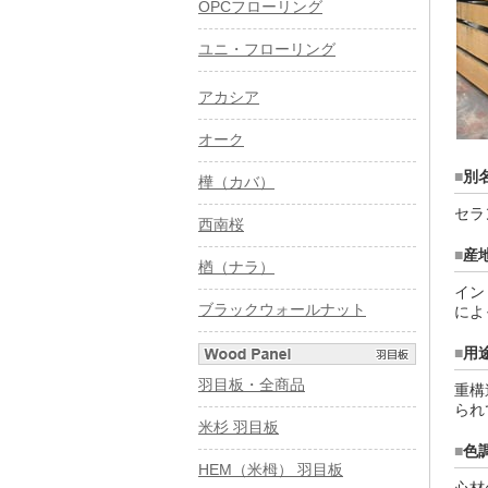
OPCフローリング
ユニ・フローリング
アカシア
オーク
■
別
樺（カバ）
セラ
西南桜
■
産
楢（ナラ）
イン
ブラックウォールナット
によ
■
用
羽目板・全商品
重構
られ
米杉 羽目板
■
色
HEM（米栂） 羽目板