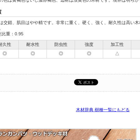
の色は黄褐色ないし濃赤褐色、辺材は淡黄色の木材です。境界は明らか
質
は交錯、肌目はやや精です。非常に重く、硬く、強く、耐久性は高い木
。
乾比重：0.95
耐久性
耐水性
防虫性
強度
加工性
◎
◎
◎
◎
△
木材辞典 樹種一覧にもどる