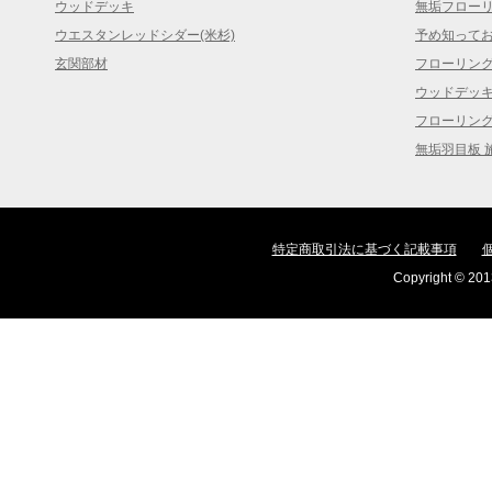
ウッドデッキ
無垢フロー
ウエスタンレッドシダー(米杉)
予め知って
玄関部材
フローリン
ウッドデッ
フローリン
無垢羽目板 
特定商取引法に基づく記載事項
Copyright © 2013