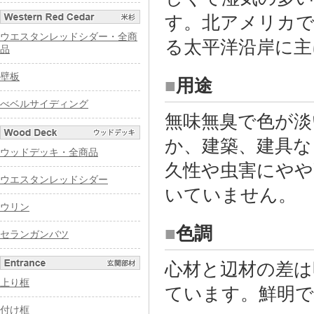
す。北アメリカで
ウエスタンレッドシダー・全商
る太平洋沿岸に主
品
壁板
■
用途
べベルサイディング
無味無臭で色が淡
か、建築、建具な
ウッドデッキ・全商品
久性や虫害にやや
ウエスタンレッドシダー
いていません。
ウリン
■
色調
セランガンバツ
心材と辺材の差は
上り框
ています。鮮明で
付け框