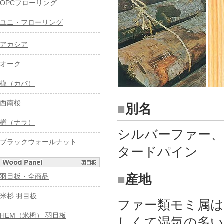
OPCフローリング
ユニ・フローリング
アカシア
オーク
樺（カバ）
西南桜
■
別名
楢（ナラ）
シルバーファー
ブラックウォールナット
タードパイン
羽目板・全商品
■
産地
米杉 羽目板
ファー類モミ属は
HEM（米栂） 羽目板
しくて湿気の多