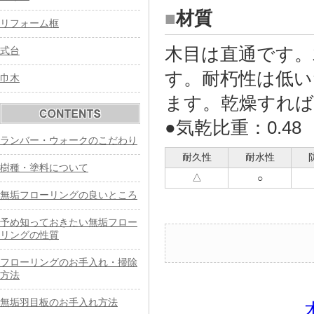
■
材質
リフォーム框
木目は直通です。
式台
す。耐朽性は低い
巾木
ます。乾燥すれば
●気乾比重：0.48
ランバー・ウォークのこだわり
耐久性
耐水性
樹種・塗料について
△
○
無垢フローリングの良いところ
予め知っておきたい無垢フロー
リングの性質
フローリングのお手入れ・掃除
方法
無垢羽目板のお手入れ方法