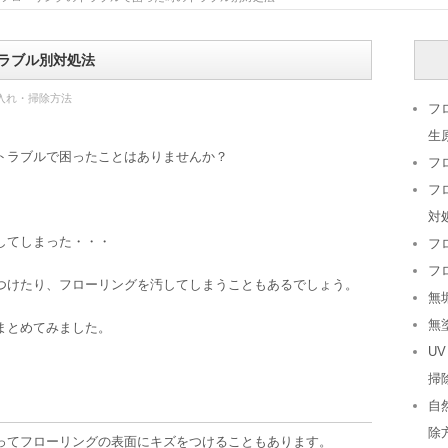
ラブル別対処法
入れ・掃除方法
フ
生
トラブルで困ったことはありませんか？
フ
フ
対
してしまった・・・
フ
フ
つけたり、フローリングを汚してしまうこともあるでしょう。
無
無
まとめてみました。
U
掃
自
除
ってフローリングの表面にキズをつけることもあります。